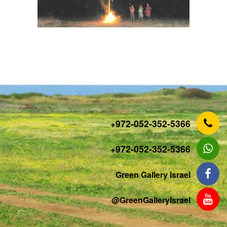
‎+972-052-352-5366
‎+972-052-352-5366
Green Gallery Israel
‎@GreenGalleryIsrael