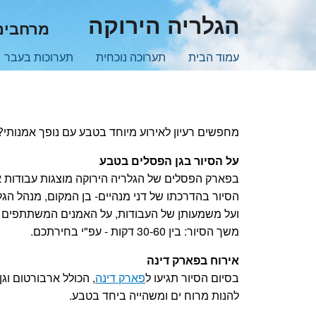
Skip
הגלריה הירוקה
מרחבים 
to
main
עמוד הבית
תערוכה נוכחית
תערוכות בעבר
content
מחפשים רעיון לאירוע מיוחד בטבע עם נופך אמנותי?
על הסיור בגן הפסלים בטבע
בפארק הפסלים של הגלריה הירוקה מוצגות עבודות 
הסיור בהדרכתו של דני מנהיים- בן המקום, מנהל הגל
ועל משמעותן של העבודות, על האמנים המשתתפים ו
משך הסיור: בין 30-60 דקות - עפ"י בחירתכם.
אירוח בפארק דינה
בסיום הסיור תגיעו ל
פארק דינה
, הכולל ארבורטום וג
להנות מרוח ים ומשהייה ביחד בטבע.