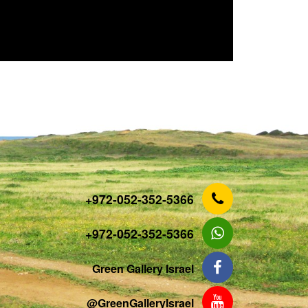
‎+972-052-352-5366
‎+972-052-352-5366
Green Gallery Israel
‎@GreenGalleryIsrael